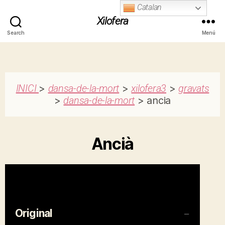
Catalan
Xilofera
Search
Menú
INICI
>
dansa-de-la-mort
>
xilofera3
>
gravats
>
dansa-de-la-mort
> ancia
Ancià
Original