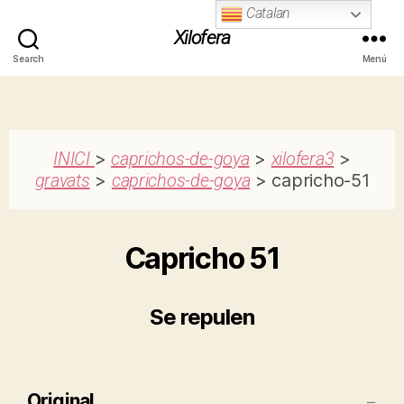
Catalan
Xilofera
Search
Menú
INICI
>
caprichos-de-goya
>
xilofera3
>
gravats
>
caprichos-de-goya
> capricho-51
Capricho 51
Se repulen
Original