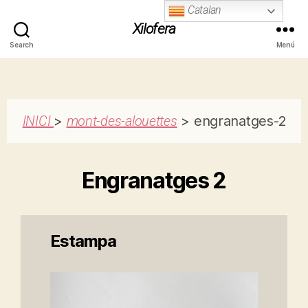
Catalan
Xilofera
Search
Menú
INICI
>
mont-des-alouettes
> engranatges-2
Engranatges 2
Estampa